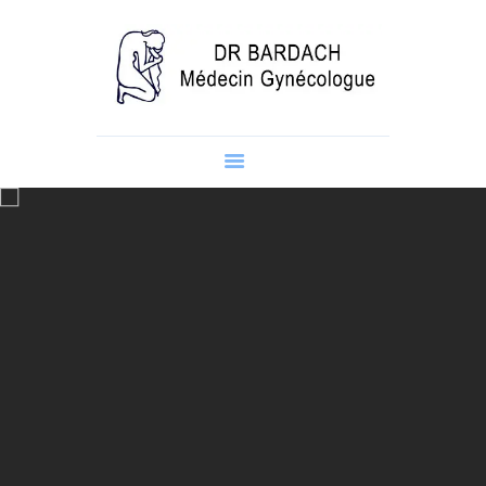
DOCTEUR BARDACH LARBI :
GYNECOLOGUE À MARRAKECH
Docteur Bardach Larbi : Gynecologue à Marrakech
Accueil
Dr Bardach
Colposcopie
Echographie
Hysteroscopie
Contactez-nous