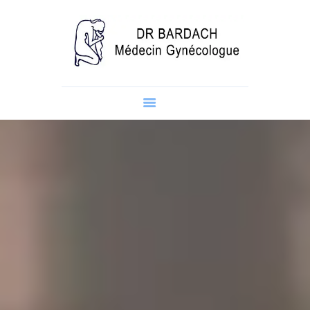
DOCTEUR BARDACH LARBI :
GYNECOLOGUE À MARRAKECH
Docteur Bardach Larbi : Gynecologue à Marrakech
Accueil
Dr Bardach
Colposcopie
Echographie
Hysteroscopie
Contactez-nous