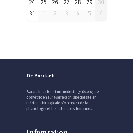
24
25
26
27
28
29
30
31
1
2
3
4
5
6
Dr Bardach
Bardach Larbi est un médecin gynécologue
obstétricien sur Marrakech, spécialiste en
médico-chirurgicale s’occupant de la
physiologie et les affections féminines.
Infomration